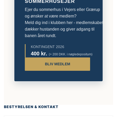
SOMMERHUSEJER
Ejer du sommerhus i Vejers eller Grærup
og ønsker at være medlem?
Meld dig ind i klubben her - medlemskabet
dækker hustanden og giver adgang til
banen året rundt.
KONTINGENT 2026
400 kr.
(+ 200 DKK. i nøgledepositum)
BLIV MEDLEM
BESTYRELSEN & KONTAKT