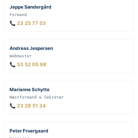
Jeppe Søndergård
Formand
📞 23 25 77 53
Andreas Jespersen
Webmaster
📞 53 52 05 98
Marianne Schytte
Næstformand & Sekretær
📞 23 28 51 34
Peter Fruergaard