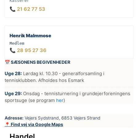
Kasserer
📞 21 62 77 53
Henrik Malmmose
Medlem
📞 28 95 27 36
📅 SÆSONENS BEGIVENHEDER
Uge 28:
Lørdag kl. 10.30 - generalforsamling i
tennisklubben. Afholdes hos Esmark
Uge 29:
Onsdag - tennisturnering i grundejerforeningens
sportsuge (se program
her
)
Adresse:
Vejers Sydstrand, 6853 Vejers Strand
📍 Find vej via Google Maps
Handel